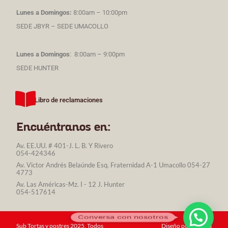
Lunes a Domingos:
8:00am – 10:00pm
SEDE JBYR – SEDE UMACOLLO
Lunes a Domingos
: 8:00am – 9:00pm
SEDE HUNTER
Libro de reclamaciones
Encuéntranos en:
Av. EE.UU. # 401-J. L. B. Y Rivero
054-424346
Av. Victor Andrés Belaúnde Esq. Fraternidad A-1 Umacollo 054-27
4773
Av. Las Américas-Mz. I - 12 J. Hunter
054-517614
Conversa con nosotros
Sub Tortas y postres 2025. Todos
Diseño por Maketa