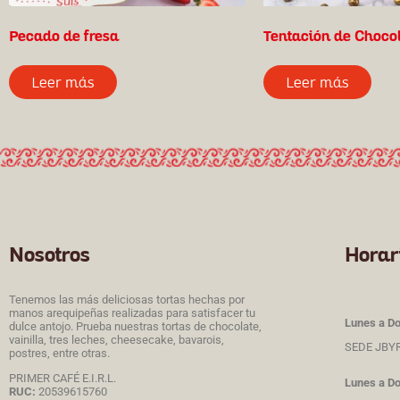
Pecado de fresa
Tentación de Choco
Leer más
Leer más
Nosotros
Horar
Tenemos las más deliciosas tortas hechas por
manos arequipeñas realizadas para satisfacer tu
Lunes a D
dulce antojo. Prueba nuestras tortas de chocolate,
vainilla, tres leches, cheesecake, bavarois,
SEDE JBY
postres, entre otras.
PRIMER CAFÉ E.I.R.L.
Lunes a D
RUC:
20539615760