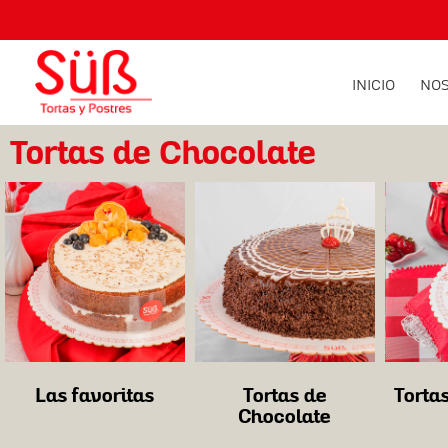
INICIO
NO
MENUS EJECUTIVOS A S/. 24.90
Tortas de Chocolate
Las favoritas
Tortas de
Tortas
Chocolate