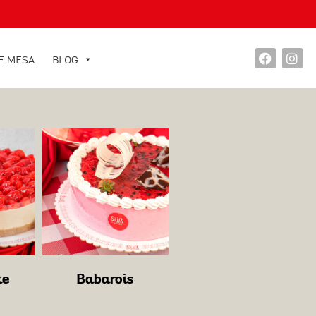
E MESA
BLOG
ke
Babarois