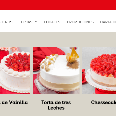
SOTROS
TORTAS
LOCALES
PROMOCIONES
CARTA D
 de Vainilla
Torta de tres
Chesseca
Leches