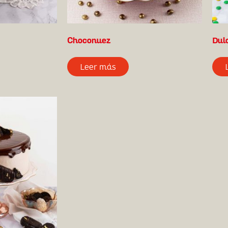
Choconuez
Dul
Leer más