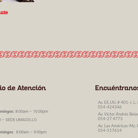
late
io de Atención
Encuéntranos
Av. EE.UU. # 401-J. L. 
054-424346
omingos:
8:00am – 10:00pm
Av. Victor Andrés Bel
054-27 4773
R – SEDE UMACOLLO
Av. Las Américas-Mz. I
054-517614
omingos
: 8:00am – 9:00pm