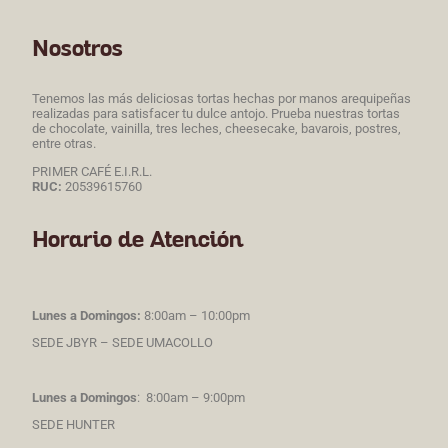
Nosotros
Tenemos las más deliciosas tortas hechas por manos arequipeñas
realizadas para satisfacer tu dulce antojo. Prueba nuestras tortas
de chocolate, vainilla, tres leches, cheesecake, bavarois, postres,
entre otras.
PRIMER CAFÉ E.I.R.L.
RUC:
20539615760
Horario de Atención
Lunes a Domingos:
8:00am – 10:00pm
SEDE JBYR – SEDE UMACOLLO
Lunes a Domingos
: 8:00am – 9:00pm
SEDE HUNTER