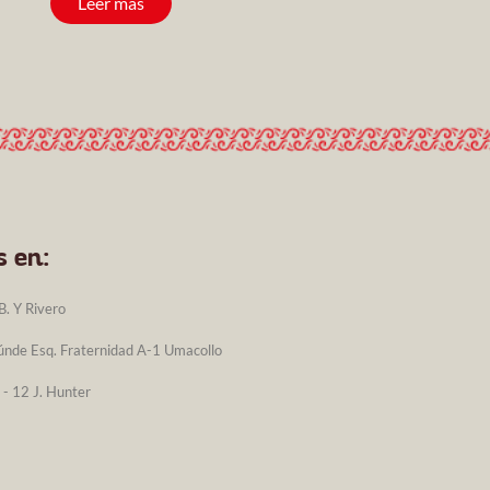
Leer más
 en:
B. Y Rivero
aúnde Esq. Fraternidad A-1 Umacollo
 - 12 J. Hunter